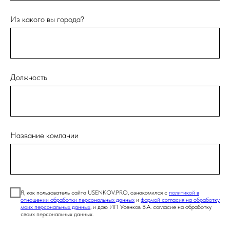
Из какого вы города?
Должность
Название компании
Я, как пользователь сайта USENKOV.PRO, ознакомился с
политикой в
отношении обработки персональных данных
и
формой согласия на обработку
моих персональных данных
, и даю ИП Усенков В.А. согласие на обработку
своих персональных данных.