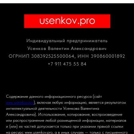
Индивидуальный предприниматель
Усенков Валентин Александрович
ОГРНИП 308392525500064, ИНН 390860001892
+7 911 475 55 84
project@usenkov.pro
Содержание данного информационного ресурса (сайт
www.usenkov.pro
), включая любую информацию, является результатом
интеллектуальной деятельности Усенкова Валентина
Александровича). Использование, копирование, воспроизведение
или распространение любой размещенной информации, материалов
и (или) их частей допускается только при указании прямой ссылки
на ресурс www.usenkov.pro, а в иных случаях — только с письменного