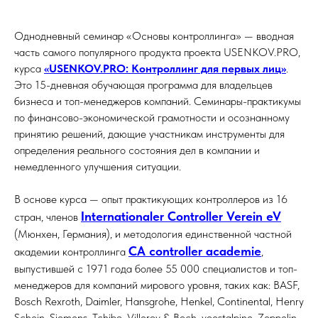
Однодневный семинар «Основы контроллинга» — вводная
часть самого популярного продукта проекта USENKOV.PRO,
курса
«USENKOV.PRO: Контроллинг для первых лиц»
.
Э
то 15-дневная обучающая программа для владельцев
бизнеса и топ-менеджеров компаний. Семинары-практикумы
по финансово-экономической грамотности и осознанному
принятию решений, дающие участникам инструменты для
определения реального состояния дел в компании и
немедленного улучшения ситуации.
В основе курса — опыт практикующих контроллеров из 16
Internationaler Controller Verein eV
стран, членов
(Мюнхен, Германия), и методология единственной частной
CA controller academie
академии контроллинга
,
выпустившей с 1971 года более 55 000 специалистов и топ-
менеджеров для компаний мирового уровня, таких как: BASF,
Bosch Rexroth, Daimler, Hansgrohe, Henkel, Continental, Henry
Schein, Siemens, Tchibo, Villeroy & Boch, voestalpine, Zeppelin.